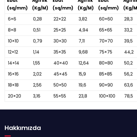
Ebat
Ağırlık
Ebat
Ağırlık
Ebat
Ağırlı
(sq/mm)
(Kg/M)
(sq/mm)
(Kg/M)
(sq/mm)
(Kg/M
6×6
0,28
22×22
3,82
60×60
28,3
8×8
0,51
25×25
4,94
65×65
33,2
10×10
0,79
30×30
7,11
70×70
39,5
12×12
1,14
35×35
9,68
75×75
44,2
14×14
1,55
40×40
12,64
80×80
50,2
16×16
2,02
45×45
15,9
85×85
56,2
18×18
2,56
50×50
19,6
90×90
63,6
20×20
3,16
55×55
23,8
100×100
78,5
Hakkımızda