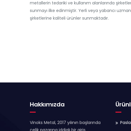
metallerin tedariki ve kullanım alanlarında şirk
sunmayı ilke edinmiştir. Yerli veya yabancı uzman 
şirketlerine kaliteli ürünler sunmaktadır.
Hakkımızda
Ürünl
Vinoks Metal, 2017 yılının başlarında
Pasl
çelik pazarına iddialı bir giriş