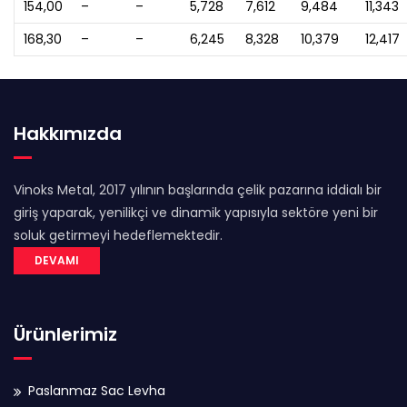
154,00
–
–
5,728
7,612
9,484
11,343
168,30
–
–
6,245
8,328
10,379
12,417
Hakkımızda
Vinoks Metal, 2017 yılının başlarında çelik pazarına iddialı bir
giriş yaparak, yenilikçi ve dinamik yapısıyla sektöre yeni bir
soluk getirmeyi hedeflemektedir.
DEVAMI
Ürünlerimiz
Paslanmaz Sac Levha