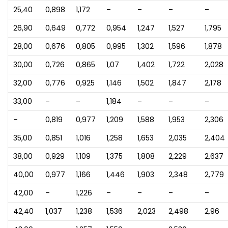
25,40
0,898
1,172
–
–
–
–
26,90
0,649
0,772
0,954
1,247
1,527
1,795
28,00
0,676
0,805
0,995
1,302
1,596
1,878
30,00
0,726
0,865
1,07
1,402
1,722
2,028
32,00
0,776
0,925
1,146
1,502
1,847
2,178
33,00
–
–
1,184
–
–
–
–
0,819
0,977
1,209
1,588
1,953
2,306
35,00
0,851
1,016
1,258
1,653
2,035
2,404
38,00
0,929
1,109
1,375
1,808
2,229
2,637
40,00
0,977
1,166
1,446
1,903
2,348
2,779
42,00
–
1,226
–
–
–
–
42,40
1,037
1,238
1,536
2,023
2,498
2,96