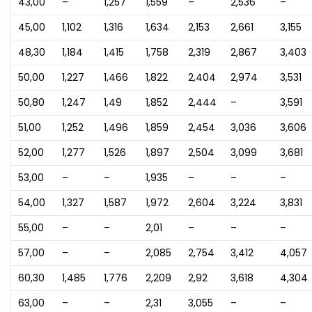
43,00
–
1,257
1,559
–
2,536
–
45,00
1,102
1,316
1,634
2,153
2,661
3,155
48,30
1,184
1,415
1,758
2,319
2,867
3,403
50,00
1,227
1,466
1,822
2,404
2,974
3,531
50,80
1,247
1,49
1,852
2,444
–
3,591
51,00
1,252
1,496
1,859
2,454
3,036
3,606
52,00
1,277
1,526
1,897
2,504
3,099
3,681
53,00
–
–
1,935
–
–
–
54,00
1,327
1,587
1,972
2,604
3,224
3,831
55,00
–
–
2,01
–
–
–
57,00
–
–
2,085
2,754
3,412
4,057
60,30
1,485
1,776
2,209
2,92
3,618
4,304
63,00
–
–
2,31
3,055
–
–