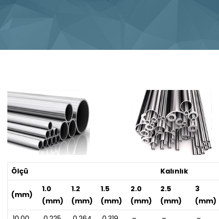
Ölçü
Kalınlık
1.0
1.2
1.5
2.0
2.5
3
(mm)
(mm)
(mm)
(mm)
(mm)
(mm)
(mm)
10,00
0,225
0,264
0,319
–
–
–