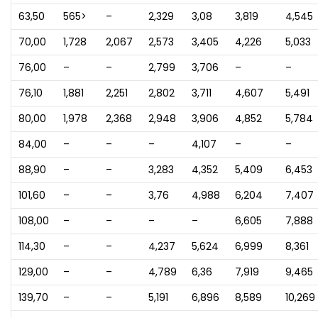
63,50
565>
–
2,329
3,08
3,819
4,545
70,00
1,728
2,067
2,573
3,405
4,226
5,033
76,00
–
–
2,799
3,706
–
–
76,10
1,881
2,251
2,802
3,711
4,607
5,491
80,00
1,978
2,368
2,948
3,906
4,852
5,784
84,00
–
–
–
4,107
–
–
88,90
–
–
3,283
4,352
5,409
6,453
101,60
–
–
3,76
4,988
6,204
7,407
108,00
–
–
–
–
6,605
7,888
114,30
–
–
4,237
5,624
6,999
8,361
129,00
–
–
4,789
6,36
7,919
9,465
139,70
–
–
5,191
6,896
8,589
10,269